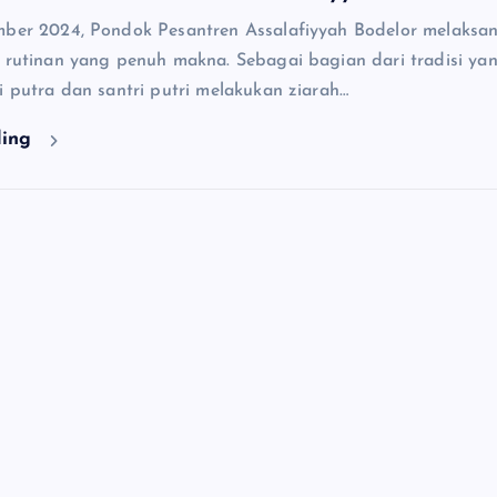
mber 2024, Pondok Pesantren Assalafiyyah Bodelor melaksa
 rutinan yang penuh makna. Sebagai bagian dari tradisi yan
i putra dan santri putri melakukan ziarah…
ding