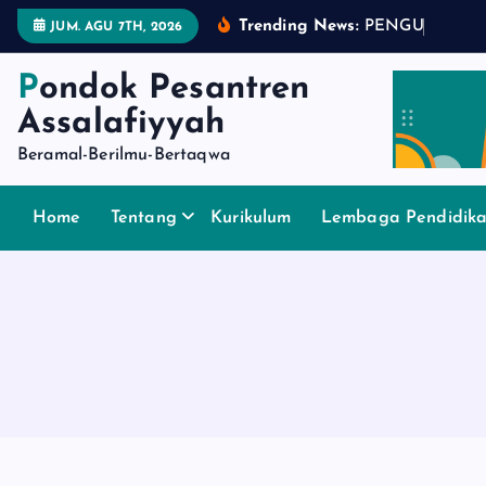
S
Trending News:
P
E
N
G
U
M
U
M
A
JUM. AGU 7TH, 2026
k
i
Pondok Pesantren
p
Assalafiyyah
t
Beramal-Berilmu-Bertaqwa
o
c
o
Home
Tentang
Kurikulum
Lembaga Pendidik
n
t
e
n
t