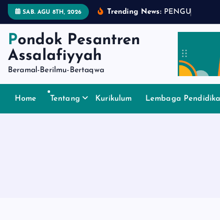
S
Trending News:
P
E
N
G
U
M
U
M
A
SAB. AGU 8TH, 2026
k
i
Pondok Pesantren
p
Assalafiyyah
t
Beramal-Berilmu-Bertaqwa
o
c
o
Home
Tentang
Kurikulum
Lembaga Pendidik
n
t
e
n
t