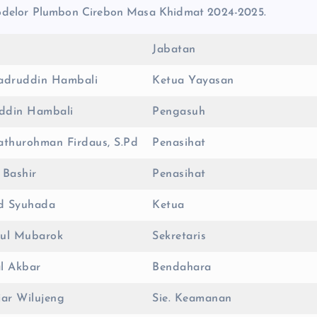
Bodelor Plumbon Cirebon Masa Khidmat 2024-2025.
Jabatan
Badruddin Hambali
Ketua Yayasan
ddin Hambali
Pengasuh
athurohman Firdaus, S.Pd
Penasihat
 Bashir
Penasihat
d Syuhada
Ketua
sul Mubarok
Sekretaris
l Akbar
Bendahara
jar Wilujeng
Sie. Keamanan