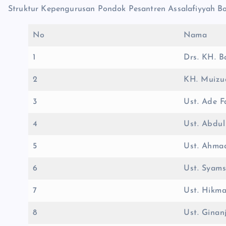
Struktur Kepengurusan Pondok Pesantren Assalafiyyah 
No
Nama
1
Drs. KH. 
2
KH. Muizu
3
Ust. Ade F
4
Ust. Abdul
5
Ust. Ahma
6
Ust. Syam
7
Ust. Hikma
8
Ust. Ginan