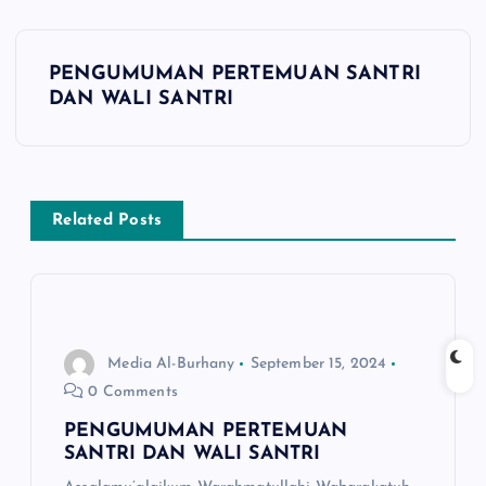
N
PENGUMUMAN PERTEMUAN SANTRI
a
DAN WALI SANTRI
v
i
Related Posts
g
a
s
Media Al-Burhany
September 15, 2024
0 Comments
i
PENGUMUMAN PERTEMUAN
SANTRI DAN WALI SANTRI
p