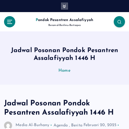
S
k
i
Pondok Pesantren Assalafiyyah
p
Beramal-Berilmu-Bertaqwa
t
o
c
Jadwal Posonan Pondok Pesantren
o
n
Assalafiyyah 1446 H
t
e
Home
n
t
Jadwal Posonan Pondok
Pesantren Assalafiyyah 1446 H
Media Al-Burhany
Agenda
,
Berita
Februari 20, 2025